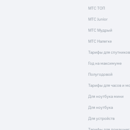
МТС ТОП
МТС Junior
МТС Мудрый
МТС Налегке
Тарифы для спутников
Год на максимуме
Полугодовой
Тарифы для часов и м
Для ноутбука мини
Для ноутбука
Для устройств
Тарифы для домашнег