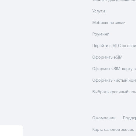
Услуги
Мобильная связь
Роуминг
Перейти в МТС со св
Оформить eSIM
Оформить SIM-карту в
Оформить чистый но
Выбрать красивый но
О компании
Подде
Карта салонов экоси