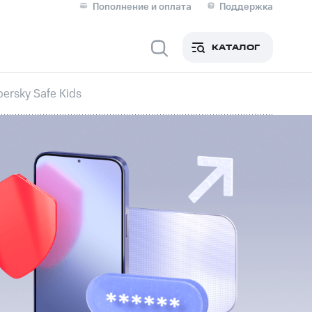
Пополнение и оплата
Поддержка
Скидка 30% на связь
Личные кабинеты
КАТАЛОГ
Мобильная связь
ersky Safe Kids
IM-карта для иностранцев
M
Для дома
ерейти в МТС со своим
ой МТС
Сервисы и подписки
фитнес
Приложения от МТС