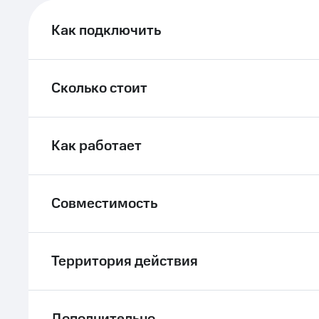
ле при оплате с карты МТС Деньги
Как подключить
Сколько стоит
Как работает
Совместимость
Территория действия