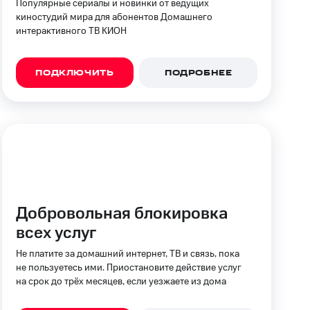
Популярные сериалы и новинки от ведущих
киностудий мира для абонентов Домашнего
фитнес
Приложения от МТС
интерактивного ТВ КИОН
Приложения
ПОДКЛЮЧИТЬ
ПОДРОБНЕЕ
Финансы
Добровольная блокировка
всех услуг
Не платите за домашний интернет, ТВ и связь, пока
угого оператора
не пользуетесь ими. Приостановите действие услуг
Оплата
на срок до трёх месяцев, если уезжаете из дома
Интернет-магазин