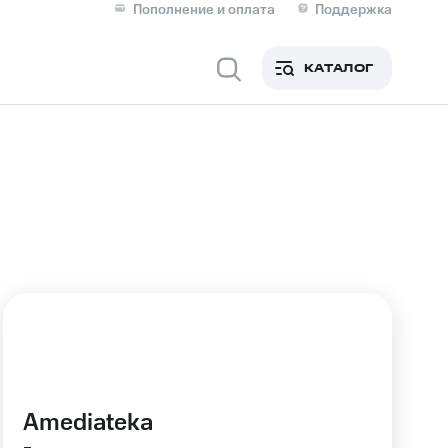
Пополнение и оплата
Поддержка
Скидка 30% на связь
Личные кабинеты
КАТАЛОГ
Мобильная связь
IM-карта для иностранцев
M
Для дома
ерейти в МТС со своим
ой МТС
Сервисы и подписки
Amediateka