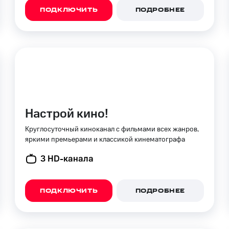
ые часы и трекеры
Умный дом
Планшеты
Акции и 
ПОДКЛЮЧИТЬ
ПОДРОБНЕЕ
ход 15%
ле при оплате с карты МТС Деньги
Настрой кино!
Круглосуточный киноканал с фильмами всех жанров,
яркими премьерами и классикой кинематографа
3 HD-канала
ПОДКЛЮЧИТЬ
ПОДРОБНЕЕ