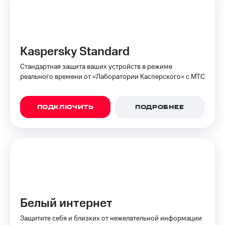
доступ
висы и подписки
к геолокации
МТС
Сертификаты
Premium
безопасности
Kaspersky Standard
Подписка
Всё
на гигабайты
Стандартная защита ваших устройств в режиме
интернета,
под
реального времени от «Лаборатории Касперского» с МТС
фильмы,
рукой
музыка
в Мой МТС
и многое
ПОДКЛЮЧИТЬ
ПОДРОБНЕЕ
другое
Посмотрите,
что
Семейная
полезного
группа
есть
в нашем
Скидка
приложении
на тарифы,
общие
КИОН
подписки
и услуги,
Белый интернет
КИОН
доступ
Музыка
к геолокации
Защитите себя и близких от нежелательной информации