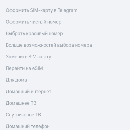
Оплата
Оформить SIM-карту в Telegram
по QR-
коду
Оформить чистый номер
за границей
Выбрать красивый номер
тернет-магазин
Смартфоны
Больше возможностей выбора номера
Наушники
и
Заменить SIM-карту
колонки
Перейти на eSIM
Умные
часы
Для дома
и
трекеры
Домашний интернет
Умный
Домашнее ТВ
дом
Спутниковое ТВ
Планшеты
Домашний телефон
Акции