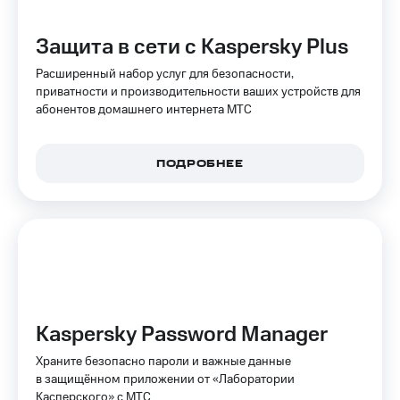
Интернет,
Выбрать
ТВ и телефон
красивый
для дома
номер
Защита в сети с Kaspersky Plus
Заменить
Расширенный набор услуг для безопасности,
Услуги
SIM-
приватности и производительности ваших устройств для
карту
абонентов домашнего интернета МТС
Личный
кабинет
Перейти
интернета
на
ПОДРОБНЕЕ
и
eSIM
ТВ
Личный
Для дома
кабинет
Выберите
спутникового
и подключите
ТВ
ТВ
Скачать
с выгодным
приложение
тарифом
Мой
МТС
Kaspersky Password Manager
Акции
Тарифы
Интернет,
Храните безопасно пароли и важные данные
ТВ и телефон
в защищённом приложении от «Лаборатории
Видеонаблюдение
для дома
Касперского» c МТС