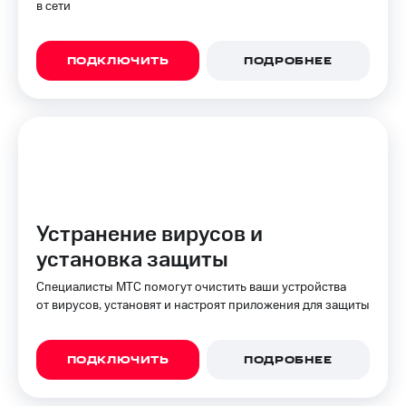
в сети
КИОН
Кино,
Строки
музыка,
книги
Live
ПОДКЛЮЧИТЬ
ПОДРОБНЕЕ
и не
только
Гудок
Безопасность
Мой
МТС
Финансы
Все
Детям
приложения
и родителям
Устранение вирусов и
Инвестиции
Здоровье
установка защиты
и фитнес
Получайте
доход
Специалисты МТС помогут очистить ваши устройства
Приложения
онлайн
от вирусов, установят и настроят приложения для защиты
от МТС
Страхование
Акции
ПОДКЛЮЧИТЬ
ПОДРОБНЕЕ
Покупка
Приложения
полисов
КИОН
онлайн