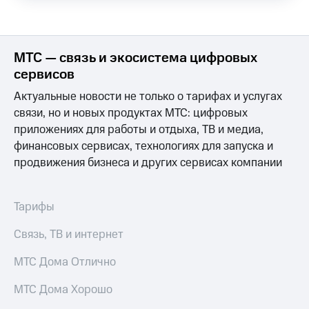
КИОН
Скидка 30%
Музыка
на связь
МТС — связь и экосистема цифровых
КИОН
С картой
Строки
сервисов
МТС
Деньги
Актуальные новости не только о тарифах и услугах
Live
связи, но и новых продуктах МТС: цифровых
МТС
Гудок
Накопления
приложениях для работы и отдыха, ТВ и медиа,
финансовых сервисах, технологиях для запуска и
Мой
Откладывайте
продвижения бизнеса и других сервисах компании
МТС
деньги
и получайте
Все
доход 15%
приложения
Тарифы
Акции
Финансы
Инвестиции
Условия
Связь, ТВ и интернет
пополнения
Получайте
МТС Дома Отлично
доход
Скидка
онлайн
30%
МТС Дома Хорошо
на связь
Страхование