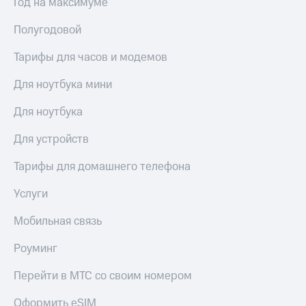
Год на максимуме
Пополнить
номер
Полугодовой
МТС
Тарифы для часов и модемов
Настройки
автоплатежа
Для ноутбука мини
Пополнить
Для ноутбука
номер
другого
оператора
Для устройств
Оплата
Тарифы для домашнего телефона
интернета
и
Услуги
ТВ
Мобильная связь
Переводы
с
Роуминг
телефона
на карту
Перейти в МТС со своим номером
МТС Pay
Оформить eSIM