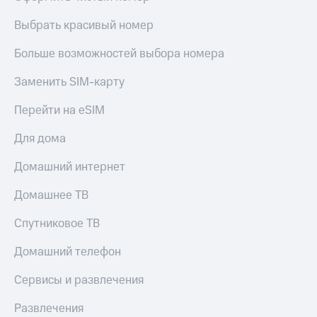
Live
и не
только
Выбрать красивый номер
Гудок
Безопасность
Больше возможностей выбора номера
Мой
МТС
Финансы
Заменить SIM-карту
Все
Детям
Перейти на eSIM
приложения
и родителям
Для дома
Инвестиции
Здоровье
и фитнес
Получайте
Домашний интернет
доход
Приложения
онлайн
Домашнее ТВ
от МТС
Страхование
Акции
Спутниковое ТВ
Покупка
полисов
Приложения
Домашний телефон
онлайн
КИОН
Скидка 30%
Сервисы и развлечения
на связь
КИОН
Музыка
Развлечения
С картой