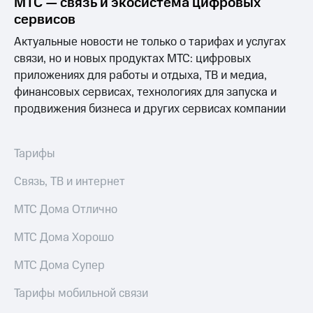
МТС — связь и экосистема цифровых
Выбрать
ТВ и телефон
красивый
для дома
сервисов
номер
Актуальные новости не только о тарифах и услугах
Услуги
Заменить
связи, но и новых продуктах МТС: цифровых
SIM-
Личный
приложениях для работы и отдыха, ТВ и медиа,
карту
кабинет
финансовых сервисах, технологиях для запуска и
интернета
продвижения бизнеса и других сервисах компании
Перейти
и
на
ТВ
eSIM
Личный
кабинет
Тарифы
Для дома
спутникового
Выберите
ТВ
Связь, ТВ и интернет
и подключите
Скачать
ТВ
приложение
МТС Дома Отлично
с выгодным
Мой
тарифом
МТС
МТС Дома Хорошо
Акции
Тарифы
МТС Дома Супер
Интернет,
ТВ и телефон
Видеонаблюдение
Тарифы мобильной связи
для дома
для дома