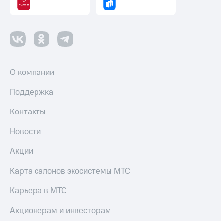
Пополнить
номер
другого
оператора
Оплата
интернета
О компании
и
ТВ
Поддержка
Переводы
Контакты
с
телефона
на карту
Новости
МТС Pay
Акции
Оплата
Карта салонов экосистемы МТС
по QR-
коду
Карьера в МТС
за границей
Акционерам и инвесторам
тернет-магазин