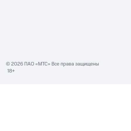
Смартфоны
Наушники
и
колонки
Умные
часы
и
трекеры
Умный
© 2026 ПАО «МТС» Все права защищены
дом
18+
Планшеты
Акции
и
скидки
Все
товары