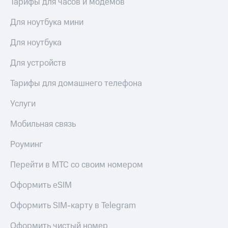
Тарифы для часов и модемов
висы и подписки
Сертификаты
МТС
безопасности
Premium
Для ноутбука мини
Всё
Подписка
Для ноутбука
под
на гигабайты
рукой
интернета,
Для устройств
в Мой МТС
фильмы,
музыка
Тарифы для домашнего телефона
Посмотрите,
и многое
что
другое
Услуги
полезного
Семейная
есть
группа
Мобильная связь
в нашем
приложении
Скидка
Роуминг
на тарифы,
КИОН
общие
Перейти в МТС со своим номером
подписки
КИОН
и услуги,
Музыка
Оформить eSIM
доступ
к геолокации
КИОН
Кино,
Оформить SIM-карту в Telegram
Строки
музыка,
книги
Оформить чистый номер