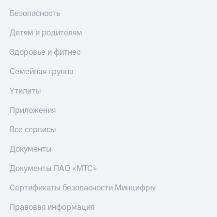
МТС
КИОН
Безопасность
Деньги
Строки
МТС
Детям и родителям
Накопления
Live
Здоровье и фитнес
Откладывайте
Гудок
деньги
и получайте
Семейная группа
Мой
доход 15%
МТС
Акции
Утилиты
Условия
Все
пополнения
Приложения
приложения
Финансы
Скидка
Все сервисы
Инвестиции
30%
на связь
Получайте
Документы
доход
онлайн
Тарифы
Документы ПАО «МТС»
Страхование
RED,
РИИЛ
Сертификаты безопасности Минцифры
Покупка
и МТС Супер
полисов
дешевле
Правовая информация
онлайн
при оплате