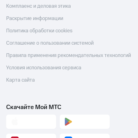
Скидка 30%
с карты
Комплаенс и деловая этика
на связь
МТС Деньги
Раскрытие информации
С картой
Обзоры
МТС
товаров
Политика обработки cookies
Деньги
МТС
Скидки
Соглашение о пользовании системой
Накопления
до 40%
на смартфоны
Правила применения рекомендательных технологий
Откладывайте
деньги
при
и получайте
Условия использования сервиса
покупке
доход 15%
со связью
Платежи
Карта сайта
МТС
и
переводы
Пополнить
Скачайте Мой МТС
номер
МТС
Настройки
автоплатежа