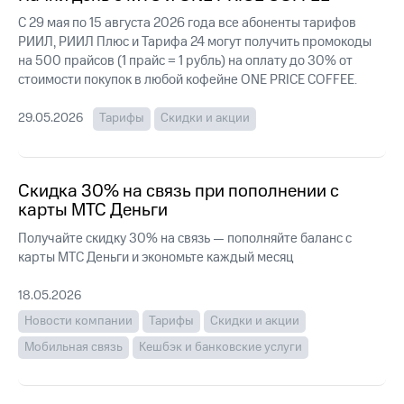
Интернет,
Выбрать
ТВ и телефон
красивый
С 29 мая по 15 августа 2026 года все абоненты тарифов
для дома
номер
РИИЛ, РИИЛ Плюс и Тарифа 24 могут получить промокоды
на 500 прайсов (1 прайс = 1 рубль) на оплату до 30% от
Заменить
стоимости покупок в любой кофейне ONE PRICE COFFEE.
Услуги
SIM-
карту
29.05.2026
Тарифы
Скидки и акции
Личный
кабинет
Перейти
интернета
на
и
eSIM
Скидка 30% на связь при пополнении с
ТВ
Личный
карты МТС Деньги
Для дома
кабинет
Выберите
Получайте скидку 30% на связь — пополняйте баланс с
спутникового
и подключите
ТВ
карты МТС Деньги и экономьте каждый месяц
ТВ
Скачать
с выгодным
приложение
тарифом
18.05.2026
Мой
Новости компании
Тарифы
Скидки и акции
МТС
Акции
Тарифы
Мобильная связь
Кешбэк и банковские услуги
Интернет,
ТВ и телефон
Видеонаблюдение
для дома