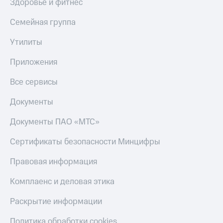
Здоровье и фитнес
Пополнить
номер
Семейная группа
МТС
Утилиты
Настройки
автоплатежа
Приложения
Пополнить
Все сервисы
номер
другого
оператора
Документы
Оплата
Документы ПАО «МТС»
интернета
и
Сертификаты безопасности Минцифры
ТВ
Правовая информация
Переводы
с
Комплаенс и деловая этика
телефона
на карту
Раскрытие информации
МТС Pay
Политика обработки cookies