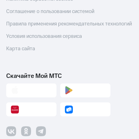
Оплата
Соглашение о пользовании системой
по QR-
коду
Правила применения рекомендательных технологий
за границей
Условия использования сервиса
тернет-магазин
Смартфоны
Карта сайта
Наушники
и
колонки
Скачайте Мой МТС
Умные
часы
и
трекеры
Умный
дом
Планшеты
Акции