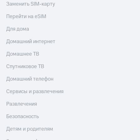
Заменить SIM-карту
Тарифы
Покупка
RED,
Перейти на eSIM
полисов
РИИЛ
онлайн
и МТС Супер
Для дома
дешевле
Скидка 30%
при оплате
на связь
Домашний интернет
с карты
МТС Деньги
С картой
Домашнее ТВ
МТС
Обзоры
Деньги
Спутниковое ТВ
товаров
МТС
Домашний телефон
Скидки
Накопления
до 40%
Сервисы и развлечения
Откладывайте
на смартфоны
деньги
и получайте
Развлечения
при
доход 15%
покупке
Безопасность
со связью
Платежи
МТС
и
Детям и родителям
переводы