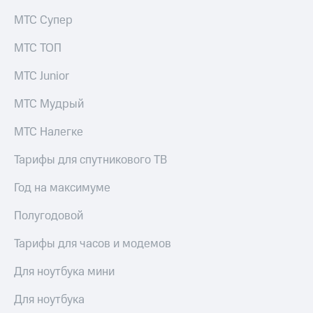
КИОН
Кино,
МТС Супер
Строки
музыка,
книги
МТС ТОП
Live
и не
только
МТС Junior
Гудок
Безопасность
Мой
МТС Мудрый
МТС
Финансы
МТС Налегке
Все
Детям
приложения
и родителям
Тарифы для спутникового ТВ
Инвестиции
Здоровье
Год на максимуме
и фитнес
Получайте
Полугодовой
доход
Приложения
онлайн
от МТС
Тарифы для часов и модемов
Страхование
Акции
Для ноутбука мини
Покупка
Приложения
Для ноутбука
полисов
КИОН
онлайн