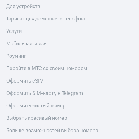
Для устройств
КИОН
Скидка 30%
Музыка
на связь
Тарифы для домашнего телефона
КИОН
С картой
Услуги
Строки
МТС
Деньги
Мобильная связь
Live
МТС
Гудок
Роуминг
Накопления
Мой
Перейти в МТС со своим номером
Откладывайте
МТС
деньги
и получайте
Оформить eSIM
Все
доход 15%
приложения
Оформить SIM-карту в Telegram
Акции
Финансы
Инвестиции
Условия
Оформить чистый номер
пополнения
Получайте
Выбрать красивый номер
доход
Скидка
онлайн
30%
Больше возможностей выбора номера
на связь
Страхование