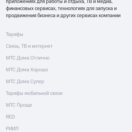
приложениях для работы и отдыха, ТВ и медиа,
доступ
финансовых сервисах, технологиях для запуска и
висы и подписки
к геолокации
продвижения бизнеса и других сервисах компании
МТС
Сертификаты
Premium
безопасности
Подписка
Тарифы
Всё
на гигабайты
интернета,
под
Связь, ТВ и интернет
фильмы,
рукой
музыка
в Мой МТС
МТС Дома Отлично
и многое
другое
Посмотрите,
МТС Дома Хорошо
что
Семейная
полезного
МТС Дома Супер
группа
есть
в нашем
Тарифы мобильной связи
Скидка
приложении
на тарифы,
общие
МТС Проще
КИОН
подписки
и услуги,
RED
КИОН
доступ
Музыка
к геолокации
РИИЛ