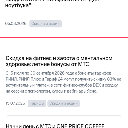
на связь
ноутбука"
Роуминг
Тарифы
RED,
05.08.2026
Скидки и акции
Семейная
РИИЛ
группа
и МТС
Супер
Заказать
дешевле
SIM-
при
карту
оплате
Скидка на фитнес и забота о ментальном
с карты
здоровье: летние бонусы от МТС
Оформить
МТС
eSIM
Деньги
С 15 июля по 30 сентября 2026 года абоненты тарифов
РИИЛ, РИИЛ Плюс и Тариф 24 могут получить скидку 83% на
SIM-
Выберите
вступительный платеж в сети фитнес-клубов DDX и скидку
карта
и подключите
для
на сессии с психологом, курсы и вебинары Ясно.
ТВ
иностранцев
с выгодным
тарифом
15.07.2026
Тарифы
Скидки и акции
Оформить
чистый
Тарифы
номер
Начни день с МТС и ONE PRICE COFFEE