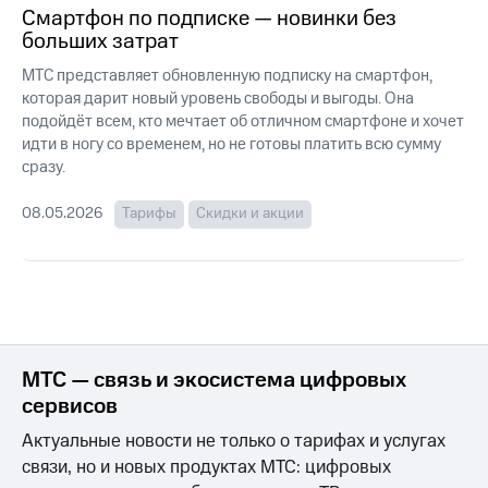
для дома
Смартфон по подписке — новинки без
больших затрат
Услуги
290 ₽/
МТС представляет обновленную подписку на смартфон,
мес
Акции
которая дарит новый уровень свободы и выгоды. Она
МТС
подойдёт всем, кто мечтает об отличном смартфоне и хочет
Домашний
Premium
идти в ногу со временем, но не готовы платить всю сумму
интернет
сразу.
Подписка
Домашнее
на гигабайты
ТВ
08.05.2026
Тарифы
Скидки и акции
интернета,
фильмы,
Спутниковое
музыка
ТВ
и многое
другое
Домашний
телефон
Семейная
группа
МТС — связь и экосистема цифровых
Перейти
в МТС
сервисов
Скидка
со своим
на тарифы,
Актуальные новости не только о тарифах и услугах
номером
общие
связи, но и новых продуктах МТС: цифровых
подписки
Поддержка
и услуги,