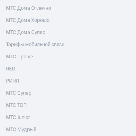
информации
Информация
МТС Дома Отлично
акционерам
Документы
МТС Дома Хорошо
ПАО
"МТС"
МТС Дома Супер
Собрания
акционеров
Тарифы мобильной связи
Личный
кабинет
МТС Проще
акционера
Акционерный
RED
капитал
Контроль
РИИЛ
и
аудит
МТС Супер
Рынок
акций
МТС ТОП
Описание
Программа
МТС Junior
приобретения
Порядок
МТС Мудрый
выкупа