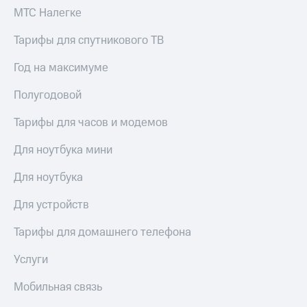
акций
МТС Налегке
Дивиденды
Рынок
Тарифы для спутникового ТВ
облигаций
Год на максимуме
Описание
Еврооблигации-2023
Полугодовой
Уведомление
о
Тарифы для часов и модемов
погашении
именных
Для ноутбука мини
облигаций
Другое
Для ноутбука
Регистратор
Реквизиты
Для устройств
Контакты
йчивое развитие
Тарифы для домашнего телефона
и деловая этика
На главную
Услуги
Мобильная связь