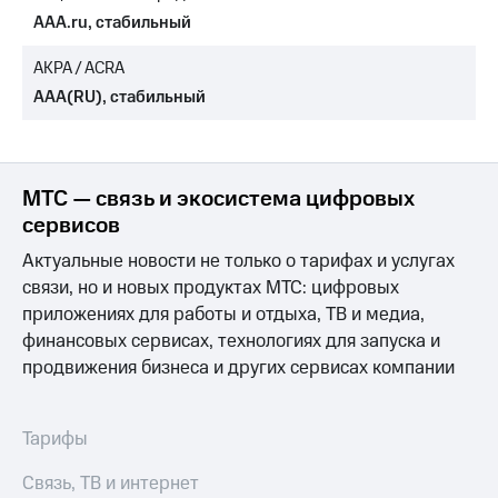
AAA.ru, стабильный
МТС
о технологиях
АКРА / ACRA
AAA(RU), стабильный
Достижения
Интервью
Финансовая
МТС — связь и экосистема цифровых
отчетность
сервисов
Контакты
Актуальные новости не только о тарифах и услугах
связи, но и новых продуктах МТС: цифровых
Пригласить
спикера
приложениях для работы и отдыха, ТВ и медиа,
финансовых сервисах, технологиях для запуска и
м и акционерам
продвижения бизнеса и других сервисах компании
Корпоративное
управление
Тарифы
Корпоративный
секретарь
Раскрытие
Связь, ТВ и интернет