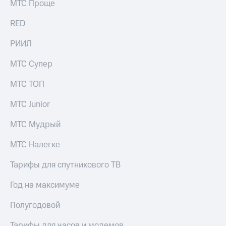
МТС Проще
RED
РИИЛ
МТС Супер
МТС ТОП
МТС Junior
МТС Мудрый
МТС Налегке
Тарифы для спутникового ТВ
Год на максимуме
Полугодовой
Тарифы для часов и модемов