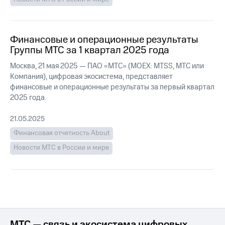
акций
Дивиденды
Рынок
облигаций
Финансовые и операционные результаты
Группы МТС за 1 квартал 2025 года
Описание
Еврооблигации-2023
Москва, 21 мая 2025 — ПАО «МТС» (MOEX: MTSS, МТС или
Уведомление
Компания), цифровая экосистема, представляет
о
финансовые и операционные результаты за первый квартал
погашении
2025 года.
именных
облигаций
21.05.2025
Другое
Финансовая отчетность About
Регистратор
Новости МТС в России и мире
Реквизиты
Контакты
йчивое развитие
и деловая этика
На главную
МТС — связь и экосистема цифровых