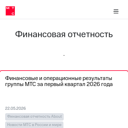
О
сторам и акционерам
Комплаенс и деловая этика
Устойчивое развитие
Медиа-центр
О МТС
О МТС
На главную
компании
О
компании
Стратегия
Стратегия
Финансовая отчетность
Карьера
в МТС
Карьера
в МТС
Пресс-
релизы
История
компании
МТС
о технологиях
Руководство
Финансовые и операционные результаты
региона
группы МТС за первый квартал 2026 года
Правовая
информация
Контакты
22.05.2026
Медиа-центр
Финансовая отчетность About
Пресс-
Новости МТС в России и мире
релизы