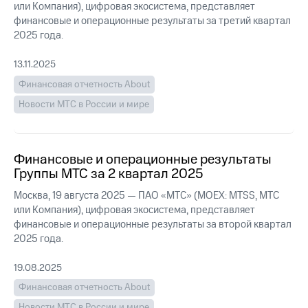
информации
или Компания), цифровая экосистема, представляет
Информация
финансовые и операционные результаты за третий квартал
акционерам
2025 года.
Документы
ПАО
13.11.2025
"МТС"
Собрания
Финансовая отчетность About
акционеров
Новости МТС в России и мире
Личный
кабинет
акционера
Акционерный
Финансовые и операционные результаты
капитал
Группы МТС за 2 квартал 2025
Контроль
и
Москва, 19 августа 2025 — ПАО «МТС» (MOEX: MTSS, МТС
аудит
или Компания), цифровая экосистема, представляет
Рынок
финансовые и операционные результаты за второй квартал
акций
2025 года.
Описание
Программа
19.08.2025
приобретения
Финансовая отчетность About
Порядок
выкупа
Новости МТС в России и мире