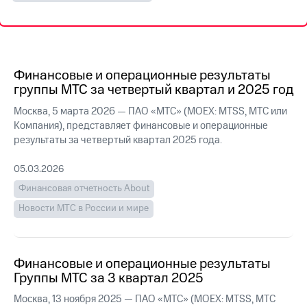
МТС
о технологиях
Достижения
Финансовые и операционные результаты
Интервью
группы МТС за четвертый квартал и 2025 год
Москва, 5 марта 2026 — ПАО «МТС» (MOEX: MTSS, МТС или
Финансовая
Компания), представляет финансовые и операционные
отчетность
результаты за четвертый квартал 2025 года.
Контакты
05.03.2026
Пригласить
Финансовая отчетность About
спикера
Новости МТС в России и мире
м и акционерам
Корпоративное
управление
Финансовые и операционные результаты
Корпоративный
Группы МТС за 3 квартал 2025
секретарь
Раскрытие
Москва, 13 ноября 2025 — ПАО «МТС» (MOEX: MTSS, МТС