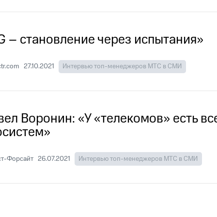
G – становление через испытания»
tr.com
27.10.2021
Интервью топ-менеджеров МТС в СМИ
вел Воронин: «У «телекомов» есть в
осистем»
ст-Форсайт
26.07.2021
Интервью топ-менеджеров МТС в СМИ