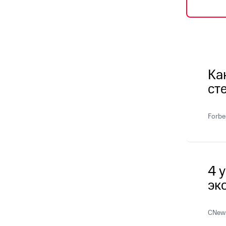
Ка
ст
Forbe
4 
эк
CNews