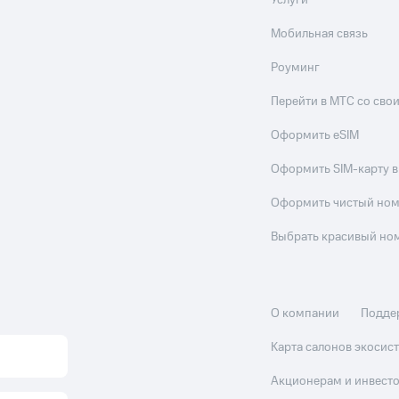
Услуги
Мобильная связь
Роуминг
Перейти в МТС со св
Оформить eSIM
Оформить SIM-карту в
Оформить чистый но
Выбрать красивый но
О компании
Подде
Карта салонов экоси
Акционерам и инвест