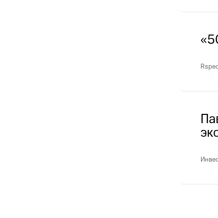
«5
Rspec
Па
эк
Инве